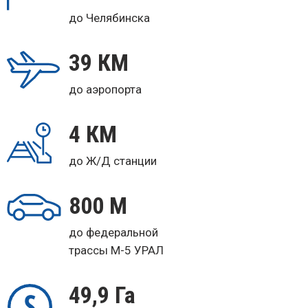
до Челябинска
39 КМ
до аэропорта
4 КМ
до Ж/Д станции
800 М
до федеральной
трассы М-5 УРАЛ
49,9 Га